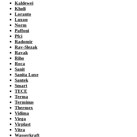
Kaldewei
Kludi
Loranto
Luxon
Norm
Paffoni
Pfci
Radomir
Rav-Slezak
Ravak
Riho
Roca
Sanit
Sanita Luxe
Santek
Smart
TECE
Terma
Terminus
Thermex
Vidima
Viega
Virplast
Vitra
Wasserkraft