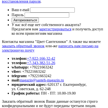
восстановления пароля
.
Ваш e-mail
Пароль
Авторизоваться
У вас всё еще нет собственного аккаунта?
Предлагаем вам
зарегистрироваться
и получить доступ
ко всем привелегиям магазина
Контакты магазина "Цвет Сантехники"
А также вы можете
заказать обратный звонок
или-же
написать нам письмо на
электронную почту
телефон:
+7-922-166-32-42
телефон:
+7-343-382-51-26
whatsapp:
+79221663242
viber:
+79221663242
telegram:
+79221663242
mail:
magazin@santeh-magazin.ru
юридический адрес:
620137 г. Екатеринбург,
ул. Советская, д. 62-248
График работы:
ПН - ПТ: 10.00-19.00
Заказать обратный звонок
Ваши данные останутся строго
конфидециальными и не будут переданы третьим лицам.