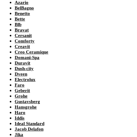
Azario
BelBagno
Benetto
Bette
Blb
Bravat
Cersanit
Comforty
Creavit
Creo Ceramique
Domani-Spa
Duravit
Dush-city
Dveen
Electrolux
Faro
Geberit
Grohe
Gustavsberg
Hansgrohe
Haro
Iddis
Ideal Standard
Jacob Delafon
Jika