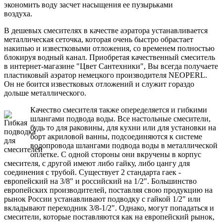
экономить воду засчет насыщения ее пузырьками
воздуха.
В дешевых смесителях в качестве аэратора устанавливается
металлическая сеточка, которая очень быстро обрастает
накипью и известковыми отложения, со временем полностью
блокируя водный канал. Приобретая качественный смеситель
в интернет-магазине "Цвет Сантехники", Вы всегда получаете
пластиковый аэратор немецкого производителя NEOPERL.
Он не боится известковых отложений и служит гораздо
дольше металлического.
Качество смесителя также опеределяется и гибкими
шлангами подвода воды. Все настольные смесители,
будь то для раковины, для кухни или для установки на
борт акриловой ванны, подсоединяются к системе
водопровода шлангами подвода воды в металлической
оплетке. С одной стороны они вкручены в корпус
смесителя, с другой имеют либо гайку, либо цангу для
соединения с трубой. Существует 2 стандарта гаек -
европейский на 3/8" и российский на 1/2". Большинство
европейских производителей, поставляя свою продукцию на
рынок России устанавливают подводку с гайкой 1/2" или
вкладывают переходник 3/8-1/2". Однако, могут попадаться и
смесители, которые поставляются как на европейский рынок,