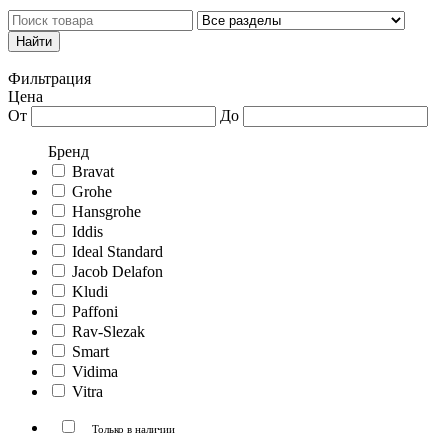
Каталог товаров
Личный кабинет
Фильтрация
Цена
От
До
Бренд
Bravat
Grohe
Hansgrohe
Iddis
Ideal Standard
Jacob Delafon
Kludi
Paffoni
Rav-Slezak
Smart
Vidima
Vitra
Только в наличии