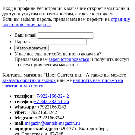
Вход в профиль
Регистрация в магазине откроет вам полный
доступ к услугам и возможностям, а также к скидкам.
Если вы забыли пароль, предлагаем вам перейти на
страницу
восстановления пароля
.
Ваш e-mail
Пароль
Авторизоваться
У вас всё еще нет собственного аккаунта?
Предлагаем вам
зарегистрироваться
и получить доступ
ко всем привелегиям магазина
Контакты магазина "Цвет Сантехники"
А также вы можете
заказать обратный звонок
или-же
написать нам письмо на
электронную почту
телефон:
+7-922-166-32-42
телефон:
+7-343-382-51-26
whatsapp:
+79221663242
viber:
+79221663242
telegram:
+79221663242
mail:
magazin@santeh-magazin.ru
юридический адрес:
620137 г. Екатеринбург,
ул. Советская, д. 62-248