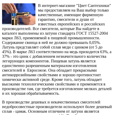
В интернет-магазине "Цвет Сантехники"
мы предоставляем на Ваш выбор только
качественные, имеющие фирменную
гарантию, смесители и души от
известных европейских и российских
производителей. Все смесители, которые Вы найдете в
каталоге выполнены из латуни стандарта ГОСТ 15527-2004
марки Л63, применяемой в пищевой промышленности.
Содержание свинца в ней не должно превышать 0,05%.
Латунь представляет собой сплав меди с цинком (от 5 до
45%). В марке Л63 соответственно на медь приходится 63%, а
37% - это цинк с добавлением незначительного количества
легирующих компонентов. Пищевая латунь является
единственно разрешенным материалом изготовления
смесителей в Евросоюзе. Она обладает прекрасными
антикоррозийными свойствами и хорошо противостоит
химически активной среде. Кроме того, латунь обладает
высокими технологическими свойствами и применяется в
производстве там, где требуется изготовление мелких деталей
и их хорошая обрабатываемость.
В производстве дешевых и некачественных смесителей
недобросовестные производители используют более дешевый
сплав - цамак. Основным отличием от латуни является