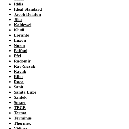
Iddis
Ideal Standard
Jacob Delafon
Jika
Kaldewei
Kludi
Loranto
Luxon
Norm
Paffoni
Pfci
Radomir
Rav-Slezak
Ravak
Riho
Roca
Sanit
Sanita Luxe
Santek
Smart
TECE
Terma
Terminus
Thermex
Vidima