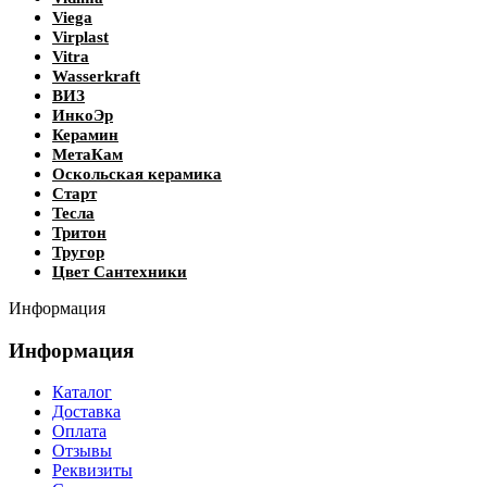
Viega
Virplast
Vitra
Wasserkraft
ВИЗ
ИнкоЭр
Керамин
МетаКам
Оскольская керамика
Старт
Тесла
Тритон
Тругор
Цвет Сантехники
Информация
Информация
Каталог
Доставка
Оплата
Отзывы
Реквизиты