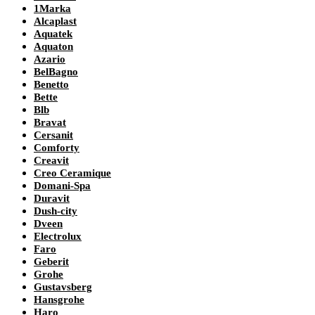
1Marka
Alcaplast
Aquatek
Aquaton
Azario
BelBagno
Benetto
Bette
Blb
Bravat
Cersanit
Comforty
Creavit
Creo Ceramique
Domani-Spa
Duravit
Dush-city
Dveen
Electrolux
Faro
Geberit
Grohe
Gustavsberg
Hansgrohe
Haro