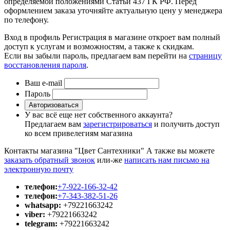
определяемой положениями Статьи 437 ГК РФ. Перед
оформлением заказа уточняйте актуальную цену у менеджера
по телефону.
Вход в профиль
Регистрация в магазине откроет вам полный
доступ к услугам и возможностям, а также к скидкам.
Если вы забыли пароль, предлагаем вам перейти на
страницу
восстановления пароля
.
Ваш e-mail
Пароль
Авторизоваться
У вас всё еще нет собственного аккаунта?
Предлагаем вам
зарегистрироваться
и получить доступ
ко всем привелегиям магазина
Контакты магазина "Цвет Сантехники"
А также вы можете
заказать обратный звонок
или-же
написать нам письмо на
электронную почту
телефон:
+7-922-166-32-42
телефон:
+7-343-382-51-26
whatsapp:
+79221663242
viber:
+79221663242
telegram:
+79221663242