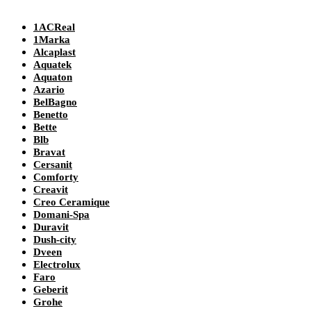
1ACReal
1Marka
Alcaplast
Aquatek
Aquaton
Azario
BelBagno
Benetto
Bette
Blb
Bravat
Cersanit
Comforty
Creavit
Creo Ceramique
Domani-Spa
Duravit
Dush-city
Dveen
Electrolux
Faro
Geberit
Grohe