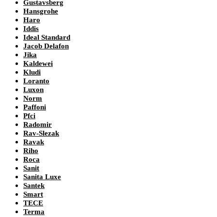
Gustavsberg
Hansgrohe
Haro
Iddis
Ideal Standard
Jacob Delafon
Jika
Kaldewei
Kludi
Loranto
Luxon
Norm
Paffoni
Pfci
Radomir
Rav-Slezak
Ravak
Riho
Roca
Sanit
Sanita Luxe
Santek
Smart
TECE
Terma