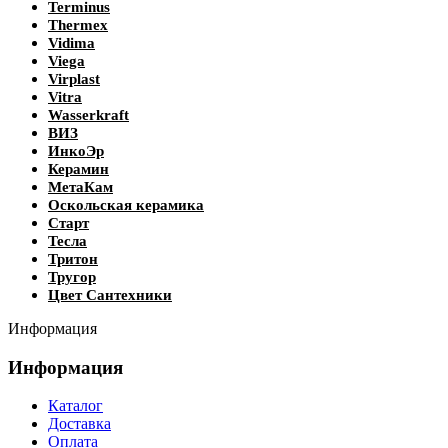
Terminus
Thermex
Vidima
Viega
Virplast
Vitra
Wasserkraft
ВИЗ
ИнкоЭр
Керамин
МетаКам
Оскольская керамика
Старт
Тесла
Тритон
Тругор
Цвет Сантехники
Информация
Информация
Каталог
Доставка
Оплата