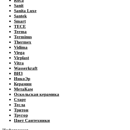
Roca
Sanit
Sanita Luxe
Santek
Smart
TECE
Terma
Terminus
Thermex
Vidima
Viega
Virplast
Vitra
Wasserkraft
ВИЗ
ИнкоЭр
Керамин
МетаКам
Оскольская керамика
Старт
Тесла
Тритон
Тругор
Цвет Сантехники