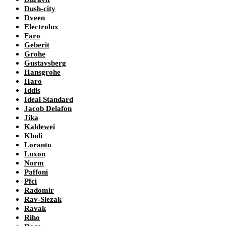
Dush-city
Dveen
Electrolux
Faro
Geberit
Grohe
Gustavsberg
Hansgrohe
Haro
Iddis
Ideal Standard
Jacob Delafon
Jika
Kaldewei
Kludi
Loranto
Luxon
Norm
Paffoni
Pfci
Radomir
Rav-Slezak
Ravak
Riho