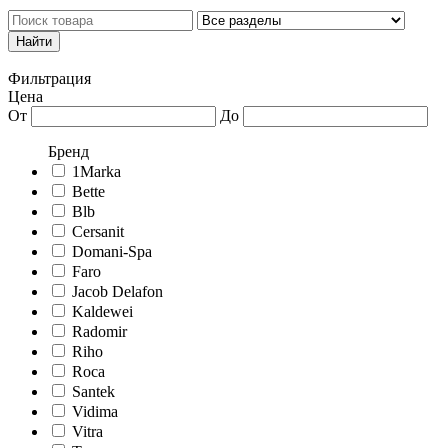
Каталог товаров
Личный кабинет
Фильтрация
Цена
От
До
Бренд
1Marka
Bette
Blb
Cersanit
Domani-Spa
Faro
Jacob Delafon
Kaldewei
Radomir
Riho
Roca
Santek
Vidima
Vitra