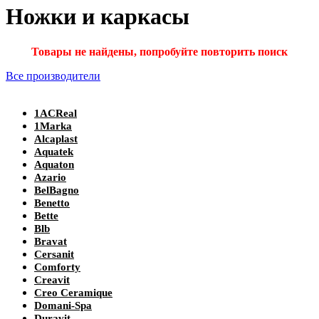
Ножки и каркасы
Товары не найдены, попробуйте повторить поиск
Все производители
1ACReal
1Marka
Alcaplast
Aquatek
Aquaton
Azario
BelBagno
Benetto
Bette
Blb
Bravat
Cersanit
Comforty
Creavit
Creo Ceramique
Domani-Spa
Duravit