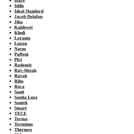
Haro
Iddis
Ideal Standard
Jacob Delafon
Jika
Kaldewei
Kludi
Loranto
Luxon
Norm
Paffoni
Pfci
Radomir
Rav-Slezak
Ravak
Riho
Roca
Sanit
Sanita Luxe
Santek
Smart
TECE
Terma
Terminus
Thermex