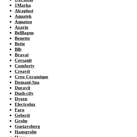
1Marka
Alcaplast
Aquatek
Aquaton
Azario
BelBagno
Benetto
Bette
Blb
Bravat
Cersanit
Comforty
Creavit
Creo Ceramique
Domani-Spa
Duravit
Dush-city
Dveen
Electrolux
Faro
Geberit
Grohe
Gustavsberg
Hansgrohe