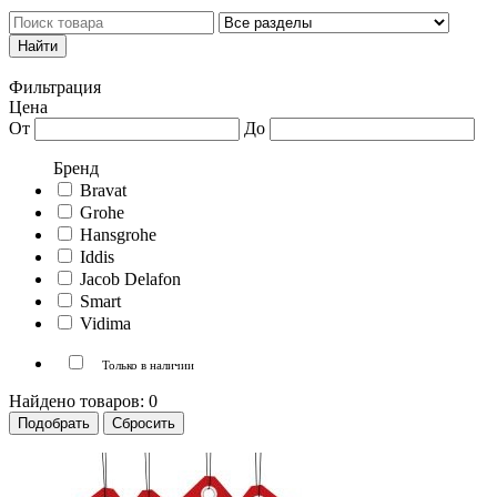
Каталог товаров
Личный кабинет
Фильтрация
Цена
От
До
Бренд
Bravat
Grohe
Hansgrohe
Iddis
Jacob Delafon
Smart
Vidima
Только в наличии
Найдено товаров:
0