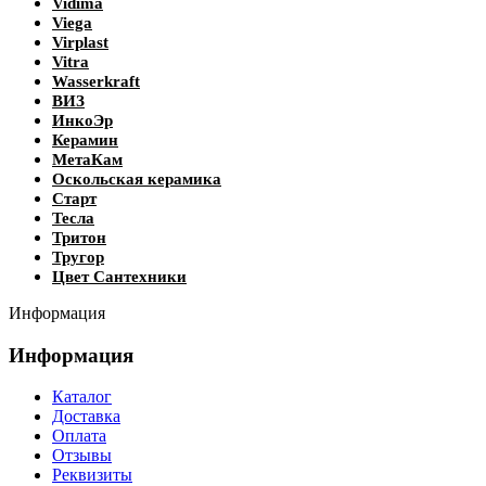
Vidima
Viega
Virplast
Vitra
Wasserkraft
ВИЗ
ИнкоЭр
Керамин
МетаКам
Оскольская керамика
Старт
Тесла
Тритон
Тругор
Цвет Сантехники
Информация
Информация
Каталог
Доставка
Оплата
Отзывы
Реквизиты