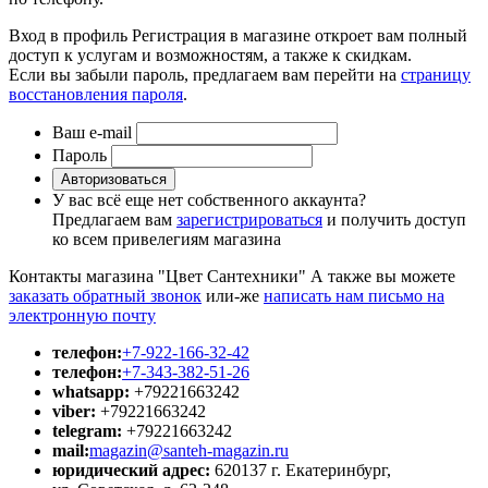
Вход в профиль
Регистрация в магазине откроет вам полный
доступ к услугам и возможностям, а также к скидкам.
Если вы забыли пароль, предлагаем вам перейти на
страницу
восстановления пароля
.
Ваш e-mail
Пароль
Авторизоваться
У вас всё еще нет собственного аккаунта?
Предлагаем вам
зарегистрироваться
и получить доступ
ко всем привелегиям магазина
Контакты магазина "Цвет Сантехники"
А также вы можете
заказать обратный звонок
или-же
написать нам письмо на
электронную почту
телефон:
+7-922-166-32-42
телефон:
+7-343-382-51-26
whatsapp:
+79221663242
viber:
+79221663242
telegram:
+79221663242
mail:
magazin@santeh-magazin.ru
юридический адрес:
620137 г. Екатеринбург,