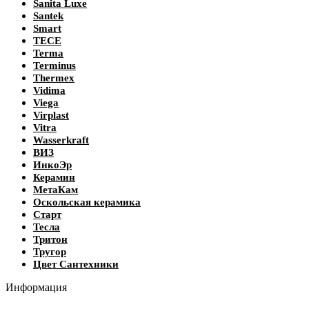
Sanita Luxe
Santek
Smart
TECE
Terma
Terminus
Thermex
Vidima
Viega
Virplast
Vitra
Wasserkraft
ВИЗ
ИнкоЭр
Керамин
МетаКам
Оскольская керамика
Старт
Тесла
Тритон
Тругор
Цвет Сантехники
Информация