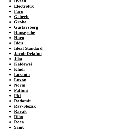
Dveen
Electrolux
Faro
Geberit
Grohe
Gustavsberg
Hansgrohe
Haro
Iddis
Ideal Standard
Jacob Delafon
Jika
Kaldewei
Kludi
Loranto
Luxon
Norm
Paffoni
Pfci
Radomir
Rav-Slezak
Ravak
Riho
Roca
Sanit