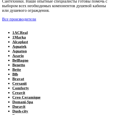
Сантехники. Наши опытные специалисты готовы помочь с
выбором всех необходимых компонентов душевой кабины
или душевого ограждения.
Все производители
1ACReal
1Marka
Alcaplast
Aquatek
Aquaton
Azario
BelBagno
Benetto
Bette
Blb
Bravat
Cersanit
Comforty
Creavit
Creo Ceramique
Domani-Spa
Duravit
Dush-city