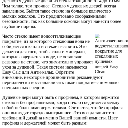
Делаются душевые двери из стекла толщиной от 4 до 10 мм.
Чем толще, тем прочнее. Стекло у душевых дверей всегда
закаленное. Бьётся такое стекло на большое количество
мелких осколков. Это продиктовано соображениями
безопасности, так как большие осколки могут нанести более
глубокие порезы.
Часто стекло имеет водоотталкивающее
покрытие, из-за которого стекающая вода не
собирается в капли и стекает вся вниз. Это
делается для того, чтобы соли и минералы,
которые содержатся в воде, не оставляли
разводов не стекле, что значительно упрощает
уход за душевой. Такая система называется
Easy Calc или Анти-кальк. Обратите
внимание, некоторые производители рекомендуют
периодически восстанавливать такое покрытие с помощью
специальных средств.
Душевые дери могут быть с профилем, в котором держится
стекло и беспрофильными, когда стекло соединяется между
собой небольшими держателями. Считается, что без профиля
они выглядят гораздо выигрышнее. Это всегда зависит от
требований дизайна именно Вашей ванной комнаты. Цвет
профиля и держателей может быть разным: