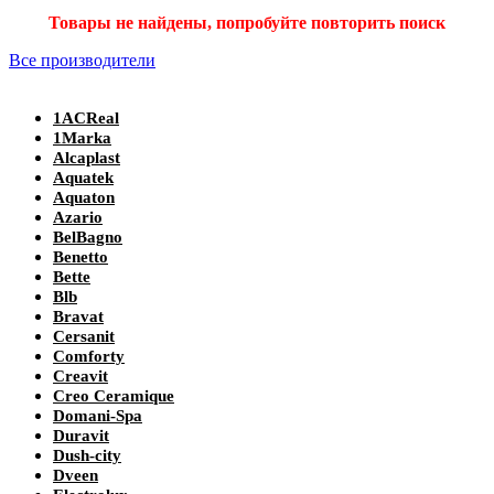
Товары не найдены, попробуйте повторить поиск
Все производители
1ACReal
1Marka
Alcaplast
Aquatek
Aquaton
Azario
BelBagno
Benetto
Bette
Blb
Bravat
Cersanit
Comforty
Creavit
Creo Ceramique
Domani-Spa
Duravit
Dush-city
Dveen