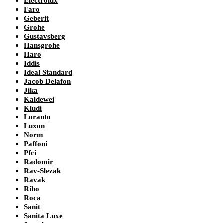
Electrolux
Faro
Geberit
Grohe
Gustavsberg
Hansgrohe
Haro
Iddis
Ideal Standard
Jacob Delafon
Jika
Kaldewei
Kludi
Loranto
Luxon
Norm
Paffoni
Pfci
Radomir
Rav-Slezak
Ravak
Riho
Roca
Sanit
Sanita Luxe