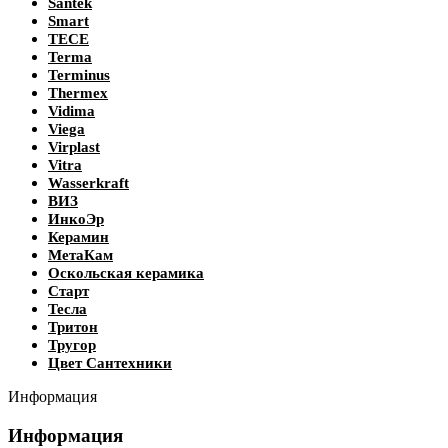
Santek
Smart
TECE
Terma
Terminus
Thermex
Vidima
Viega
Virplast
Vitra
Wasserkraft
ВИЗ
ИнкоЭр
Керамин
МетаКам
Оскольская керамика
Старт
Тесла
Тритон
Тругор
Цвет Сантехники
Информация
Информация